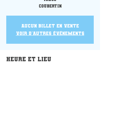
Coubertin
Aucun billet en vente
Voir d'autres événements
Heure et lieu
04 déc. 2022, 15:30
Le Havre, 26 Rue des Oeillets, 76610
Le Havre, France
Partager cet événement