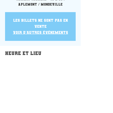
Aplemont / Mondeville
Les billets ne sont pas en
vente
Voir d'autres événements
Heure et lieu
10 oct. 2021, 15:30 – 18:30
Gymnase Romain-Rolland, Le Havre,
France
Partager cet événement