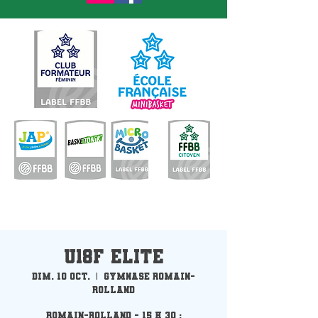
U18F Elite
dim. 10 oct.
  |  
Gymnase Romain-
Rolland
Romain-Rolland - 15 h 30 :