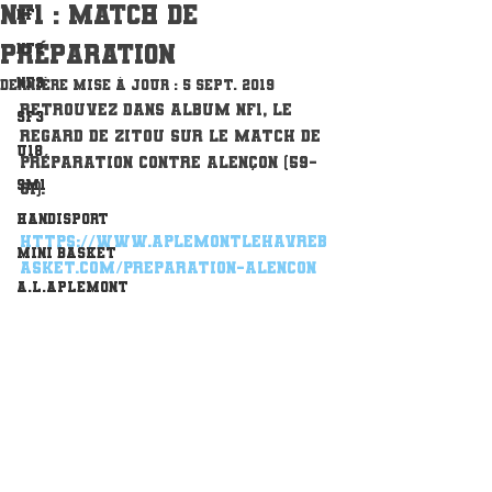
NF1 : match de
NF1
préparation
NF2
NF3
Dernière mise à jour :
5 sept. 2019
Retrouvez dans Album NF1, le 
SF3
Regard de Zitou sur le match de 
U18
préparation contre Alençon (59-
SM1
61).
Handisport
https://www.aplemontlehavreb
Mini Basket
asket.com/preparation-alencon
A.L.Aplemont