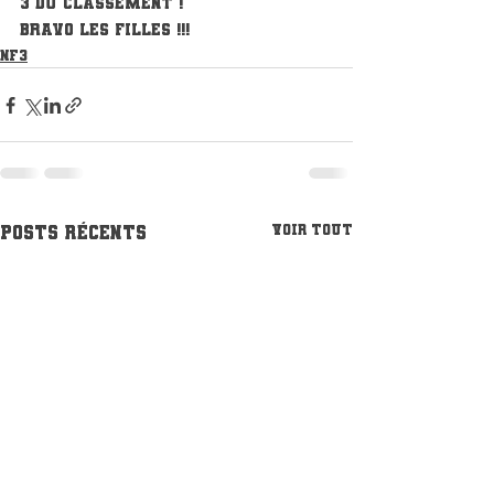
3 du classement !
Bravo les filles !!!
NF3
Posts récents
Voir tout