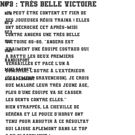
NF3 : Très belle victoire
NF1
 Il peut être content et fier de 
NF2
ses joueuses Régis Traina ! Elles 
NF3
ont décroché cet après-midi 
SF3
contre Angers une très belle 
U18
victoire 65-60. "Angers est 
vraiment une équipe costaud qui 
SM1
a battu les deux premiers 
Handisport
Versailles et Pacé l'un à 
Mini Basket
domicile, l'autre à l'extérieur 
(également Gravenchon). Je crois 
A.L.Aplemont
que malgré leur très jeune âge, 
plus d'une équipe va se casser 
les dents contre elles."
Bien strappés, la cheville de 
Séréna et le pouce d'Horsy ont 
tenu pour aboutir à ce résultat 
qui laisse Aplemont dans le top 