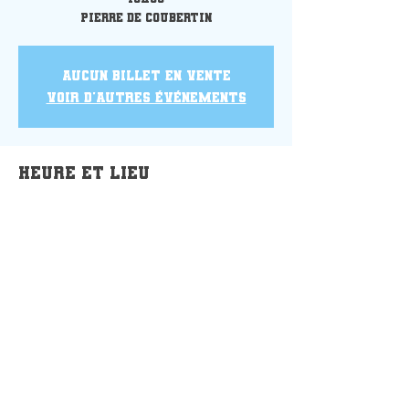
Pierre de Coubertin
Aucun billet en vente
Voir d'autres événements
Heure et lieu
06 nov. 2022, 15:30
Le Havre, 26 Rue des Oeillets, 76610
Le Havre, France
Partager cet événement