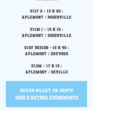
U11F 2 - 13 h 00 :
Aplemont / Rogerville
U11M 1 - 14 h 15 :
Aplemont / Goderville
U15F Région - 15 h 45 :
Aplemont / Douvres
U13M - 17 h 15 :
Aplemont / Déville
Aucun billet en vente
Voir d'autres événements
Heure et lieu