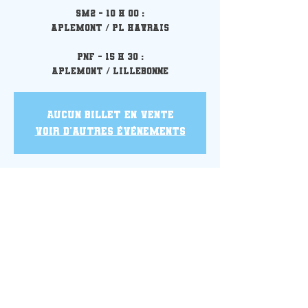
SM2 - 10 h 00 :
Aplemont / PL Havrais
PNF - 15 h 30 :
Aplemont / Lillebonne
Aucun billet en vente
Voir d'autres événements
Heure et lieu
10 avr. 2022, 10:00 – 17:30
Gymnase Coubertin, Le Havre, France
Partager cet événement