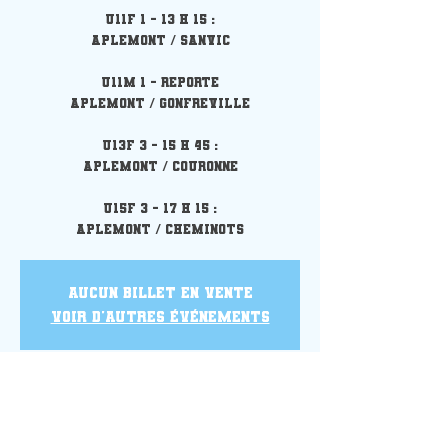
U11F 1 - 13 h 15 :
Aplemont / Sanvic
U11M 1 - REPORTE
Aplemont / Gonfreville
U13F 3 - 15 h 45 :
Aplemont / Couronne
U15F 3 - 17 h 15 :
Aucun billet en vente
Voir d'autres événements
Heure et lieu
08 janv. 2022, 13:15 – 19:05