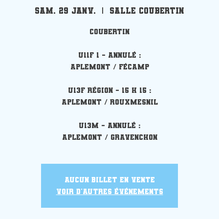
sam. 29 janv.
  |  
Salle Coubertin
Coubertin
U11F 1 - annulé :
Aplemont / Fécamp
U13F Région - 15 h 15 :
Aplemont / Rouxmesnil
U13M - annulé :
Aplemont / Gravenchon
Aucun billet en vente
Voir d'autres événements