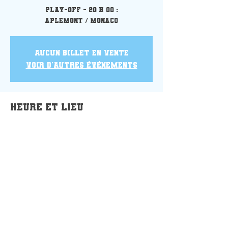
Play-off - 20 h 00 :
Aplemont / Monaco
Aucun billet en vente
Voir d'autres événements
Heure et lieu
14 mai 2022, 20:00 – 22:35
Salle Coubertin, Le Havre, France
Partager cet événement