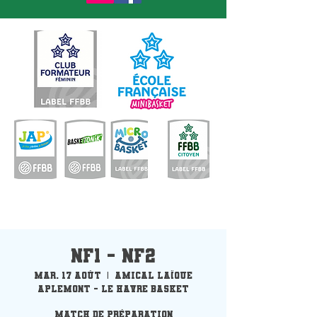
NF1 - NF2
mar. 17 août
  |  
Amical Laïque
Aplemont - Le Havre Basket
Match de préparation