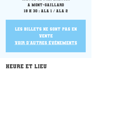
A Mont-Gaillard
18 h 30 : ALA 1 / ALA 2
Les billets ne sont pas en
vente
Voir d'autres événements
Heure et lieu
17 août 2021, 18:30 – 21:00
Amical Laïque Aplemont - Le Havre
Basket, 41 Rue Eugène Boudin, Le
Havre, France
Partager cet événement