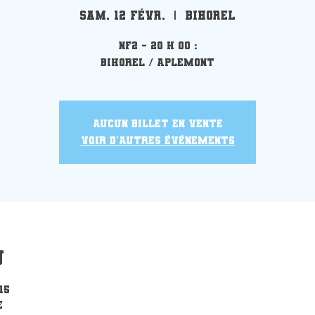
sam. 12 févr.
  |  
Bihorel
NF2 - 20 h 00 :
Bihorel / Aplemont
Aucun billet en vente
Voir d'autres événements
u
15
e